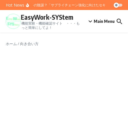
コンテンツへスキップ
Hot News
IT業界の陰謀？「サプライチェーン強化に向けたセキュリティ対策
EasyWork-SYStem
Main Menu
機能実験・機能確認サイト ・・・も
っと簡単にしてよ！
ホーム
/
向き合い方