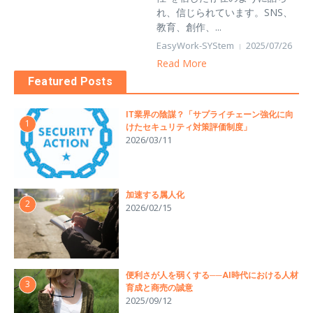
れ、信じられています。SNS、
教育、創作、...
EasyWork-SYStem
2025/07/26
Read More
Featured Posts
IT業界の陰謀？「サプライチェーン強化に向
1
けたセキュリティ対策評価制度」
2026/03/11
加速する属人化
2
2026/02/15
便利さが人を弱くする──AI時代における人材
3
育成と商売の誠意
2025/09/12