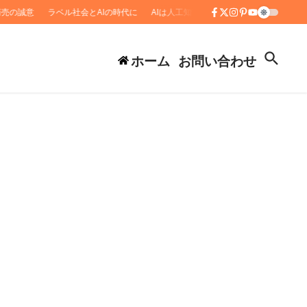
の誠意
ラベル社会とAIの時代に
AIは人工知性に非ず
「多様性」を力に変え
ホーム
お問い合わせ