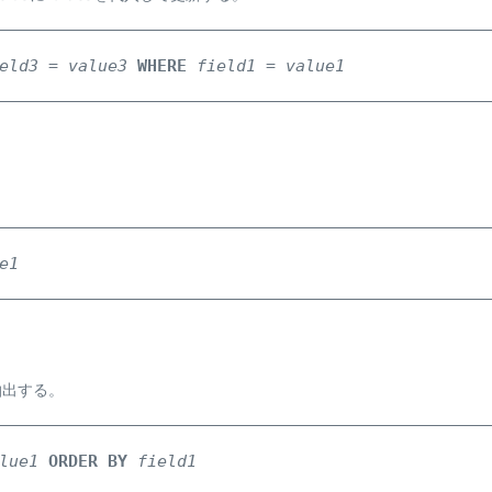
eld3
 = 
value3
WHERE
field1
 = 
value1
e1
抽出する。
lue1
ORDER BY
field1