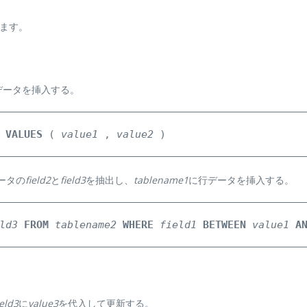
ます。
データを挿入する。
 
VALUES
 ( 
value1
 , 
value2
 )
ータの
field2
と
field3
を抽出し、
tablename1
に行データを挿入する。
ld3
FROM
tablename2
WHERE
field1
BETWEEN
value1
A
ield3
に
value3
を代入して更新する。