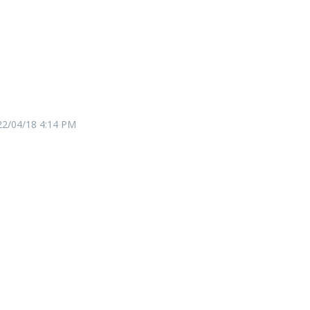
22/04/18
4:14 PM