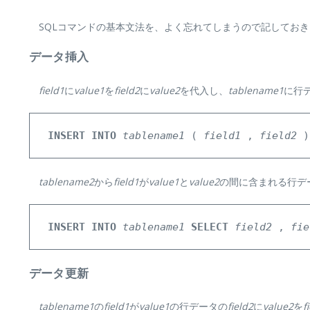
SQLコマンドの基本文法を、よく忘れてしまうので記しておき
データ挿入
field1
に
value1
を
field2
に
value2
を代入し、
tablename1
に行
INSERT
INTO
tablename1
 ( 
field1
 , 
field2
 )
tablename2
から
field1
が
value1
と
value2
の間に含まれる行デ
INSERT
INTO
tablename1
SELECT
field2
 , 
fie
データ更新
tablename1
の
field1
が
value1
の行データの
field2
に
value2
を
f