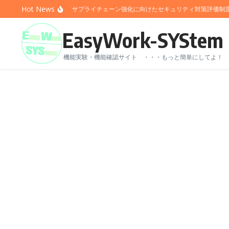
コンテンツへスキップ
Hot News
IT業界の陰謀？「サプライチェーン強化に向けたセキュリティ対策評価制度」
EasyWork-SYStem
機能実験・機能確認サイト ・・・もっと簡単にしてよ！