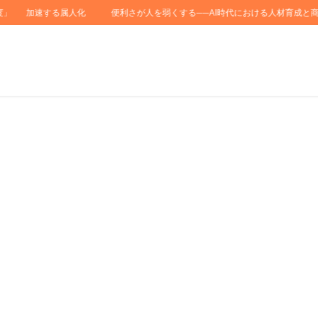
加速する属人化
便利さが人を弱くする──AI時代における人材育成と商売