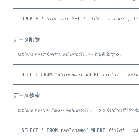
UPDATE
tablename1
 SET 
field2
 = 
value2
 , 
fi
データ削除
tablename1
の
field1
が
value1
の行データを削除する。
DELETE
FROM
tablename1
WHERE
field1
 = 
valu
データ検索
tablename1
から
field1
が
value1
の行データを
field1
の昇順で
SELECT
 * 
FROM
tablename1
WHERE
field1
 = 
va